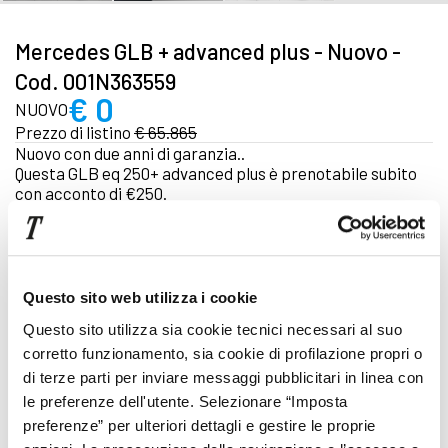
Mercedes GLB + advanced plus - Nuovo -
Cod. 001N363559
€ 0
NUOVO
Prezzo di listino
€ 65.865
Nuovo con due anni di garanzia..
Questa GLB eq 250+ advanced plus è prenotabile subito
con acconto di €250.
due anni di garanzia.
IPT esclusa | IVA inclusa (IVA esposta)
Focus tecnico
Questo sito web utilizza i cookie
Questo sito utilizza sia cookie tecnici necessari al suo
Automatico
corretto funzionamento, sia cookie di profilazione propri o
Elettrica
di terze parti per inviare messaggi pubblicitari in linea con
le preferenze dell'utente. Selezionare “Imposta
Cod. 001N363559
preferenze” per ulteriori dettagli e gestire le proprie
Pronta consegna