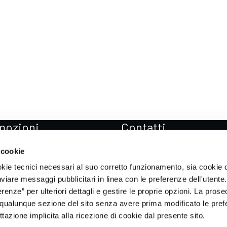
mozioni
Contatti
zioni Mercedes-Benz
Sedi
 cookie
zioni Mercedes-AMG
Prenota Test drive
okie tecnici necessari al suo corretto funzionamento, sia cookie d
zioni smart
Soccorso stradale
inviare messaggi pubblicitari in linea con le preferenze dell'utente.
enze” per ulteriori dettagli e gestire le proprie opzioni. La prose
zioni ICH-X
qualunque sezione del sito senza avere prima modificato le pref
zioni Sportequipe
azione implicita alla ricezione di cookie dal presente sito.
zioni Xpeng