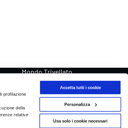
Mondo Trivellato
Rentastic Noleggio auto
Accetta tutti i cookie
Van & Truck
i profilazione
Trivellato Store
Personalizza
cuzione della
Trivellato Racing
erenze relative
Aste automobili Online
Usa solo i cookie necessari