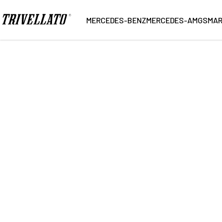
Home
Ricerca
MERCEDES-BENZ
MERCEDES-AMG
SMA
55
Vetture trovate
NUOVO
KM 0
USATO
Marca
Carroz
Modello
Alimen
Cambio