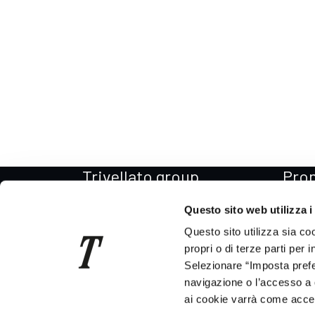
Trivellato group
Pro
Il Gruppo
Promo
Questo sito web utilizza i
La storia
Promo
Questo sito utilizza sia co
Per il Sociale
Promo
propri o di terze parti per 
Selezionare “Imposta prefer
Codice etico
Promo
navigazione o l’accesso a 
News
Promo
ai cookie varrà come accett
Consegna auto in tutta Italia
Promo