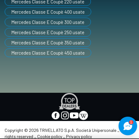
Mercedes Classe E Coupè 220 usate
Mercedes Classe E Coupè 400 usate
Mercedes Classe E Coupè 300 usate
Mercedes Classe E Coupè 250 usate
Mercedes Classe E Coupè 350 usate
Mercedes Classe E Coupè 450 usate
Apre
in
nuova
facebook
instagram
youtube
wikipedia
scheda
-
-
-
-
1
Apre
Apre
Apre
Apre
Copyright © 2026 TRIVELLATO S.p.A. Societá Unipersonale _ All
in
in
in
in
rights reserved _
Cookie policy
_
Privacy policy
nuova
nuova
nuova
nuova