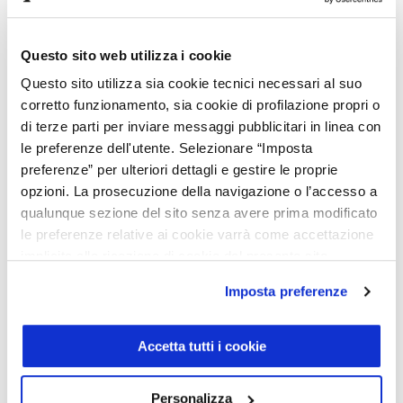
Immatricolazione 4/2023
89.631 km
Questo sito web utilizza i cookie
Automatico
Questo sito utilizza sia cookie tecnici necessari al suo
corretto funzionamento, sia cookie di profilazione propri o
Ibrido
di terze parti per inviare messaggi pubblicitari in linea con
Cod. 001U362381
le preferenze dell'utente. Selezionare “Imposta
Pronta consegna
preferenze” per ulteriori dettagli e gestire le proprie
opzioni. La prosecuzione della navigazione o l’accesso a
qualunque sezione del sito senza avere prima modificato
le preferenze relative ai cookie varrà come accettazione
Caratteristiche
implicita alla ricezione di cookie dal presente sito.
Carrozzeria:
Coupé
Equipaggiamento di serie
Imposta preferenze
Porte:
2
Posti:
4
Colore esterno:
Nero
2 porte usb nel vano posteriore
Ulteriori info
Accetta tutti i cookie
Interni:
Pelle nero
Blind spot assist
Peso (a vuoto):
1970 kg
Cambio automatico a 9 rapporti 9g-tronic
Trazione:
Integrale
Chiamata di emergenza mercedes-benz
Scarica scheda PDF
Potenza:
265 CV - 195 KWatt
Personalizza
Climatizzatore automatico thermatic