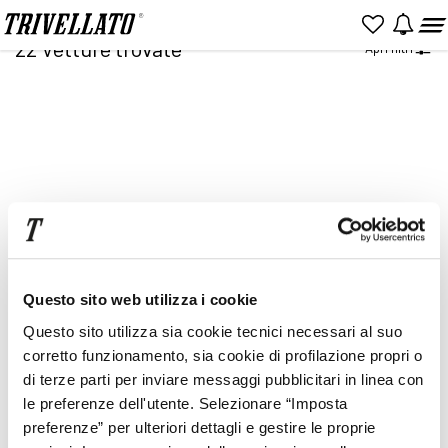
Home
Ricerca
22
Vetture trovate
Apri filtri
NUOVO
KM 0
USATO
Item
2
of
2
Prezzo
Rata
Questo sito web utilizza i cookie
Questo sito utilizza sia cookie tecnici necessari al suo
corretto funzionamento, sia cookie di profilazione propri o
di terze parti per inviare messaggi pubblicitari in linea con
le preferenze dell'utente. Selezionare “Imposta
preferenze” per ulteriori dettagli e gestire le proprie