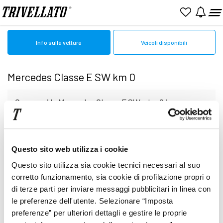
Home
Mercedes
Km0
Classe E SW
Info sulla vettura
Veicoli disponibili
Mercedes Classe E SW km 0
Cerca qui le Mercedes Classe E SW a km0 in
vendita online. Sfoglia le pagine per valutare
Nessun veicolo al momento disponibile
Questo sito web utilizza i cookie
l'auto perfetta tra quelle presenti Presso le
Questo sito utilizza sia cookie tecnici necessari al suo
nostre Concessionarie potrai finalizzare la scelta
corretto funzionamento, sia cookie di profilazione propri o
di terze parti per inviare messaggi pubblicitari in linea con
le preferenze dell'utente. Selezionare “Imposta
finale. I veicoli vengono descritti con minuziosa
preferenze” per ulteriori dettagli e gestire le proprie