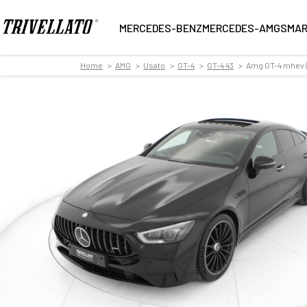
MERCEDES-BENZ
MERCEDES-AMG
SMA
Home
AMG
Usato
GT-4
GT-4 43