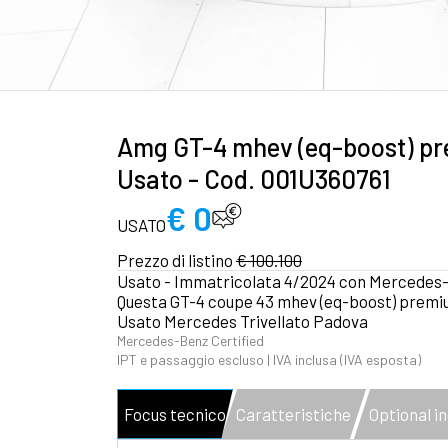
Amg GT-4 mhev (eq-boost) pr
Usato - Cod. 001U360761
€ 0
USATO
Prezzo di listino
€ 100.100
Usato - Immatricolata 4/2024 con Mercedes-Ben
Questa GT-4 coupe 43 mhev (eq-boost) premium 
Usato Mercedes Trivellato Padova
Mercedes-Benz Certified
IPT e passaggio escluso | IVA inclusa (IVA esposta)
Focus tecnico
Caratteristiche
Optional in