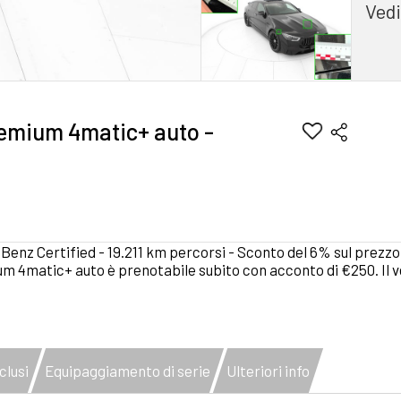
Vedi
emium 4matic+ auto -
z Certified - 19.211 km percorsi - Sconto del 6% sul prezzo d
4matic+ auto è prenotabile subito con acconto di €250. Il vei
clusi
Equipaggiamento di serie
Ulteriori info