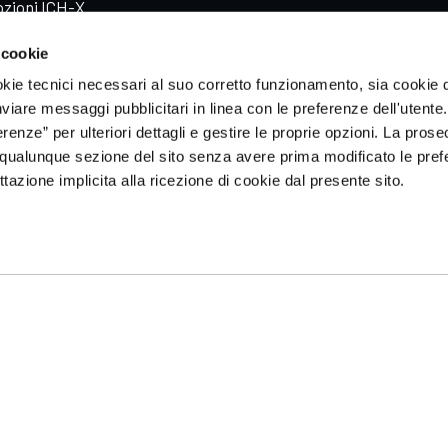
zioni ICH-X
zioni Sportequipe
 cookie
zioni Xpeng
okie tecnici necessari al suo corretto funzionamento, sia cookie d
inviare messaggi pubblicitari in linea con le preferenze dell'utente.
enze” per ulteriori dettagli e gestire le proprie opzioni. La prose
qualunque sezione del sito senza avere prima modificato le pref
azione implicita alla ricezione di cookie dal presente sito.
ale _ All rights reserved _
Cookie policy
_
Privacy policy
e Fiscale / Registro Imprese di Vicenza n. 01656520242 _
Made in Web Indust