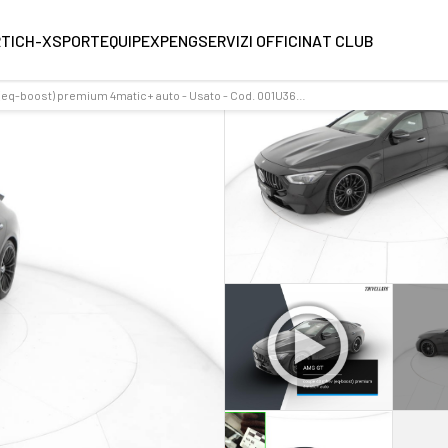
RT
ICH-X
SPORTEQUIPE
XPENG
SERVIZI OFFICINA
T CLUB
Amg GT-4 mhev (eq-boost) premium 4matic+ auto - Usato - Cod. 001U360761