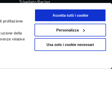
Trivellato Racing
Aste automobili Online
Accetta tutti i cookie
i profilazione
Personalizza
cuzione della
erenze relative
Usa solo i cookie necessari
1
Chatta con noi
-
ry ®