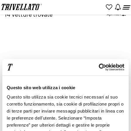
Home
Ricerca
14
Vetture trovate
Apri filtri
NUOVO
KM 0
USATO
Item
2
of
2
Prezzo
Rata
Questo sito web utilizza i cookie
Questo sito utilizza sia cookie tecnici necessari al suo
corretto funzionamento, sia cookie di profilazione propri o
di terze parti per inviare messaggi pubblicitari in linea con
le preferenze dell'utente. Selezionare “Imposta
preferenze” per ulteriori dettagli e gestire le proprie