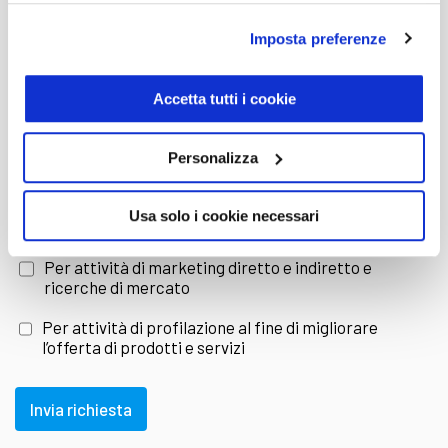
B usata
, con tutto il supporto e l’assistenza del
Imposta preferenze
E-mail
nostro staff specializzato, sempre a tua
Accetta tutti i cookie
provincia
disposizione.
Personalizza
Classe B Mercedes usata con consegna in
Dichiaro di aver letto e compreso l'
informativa sulla
Usa solo i cookie necessari
Privacy
tutta Italia
Per attività di marketing diretto e indiretto e
ricerche di mercato
Con Trivellato puoi ricevere la tua
Mercedes
Per attività di profilazione al fine di migliorare
l’offerta di prodotti e servizi
Classe B usata
direttamente presso la città di
residenza, in modo sicuro e senza perdite di
Invia richiesta