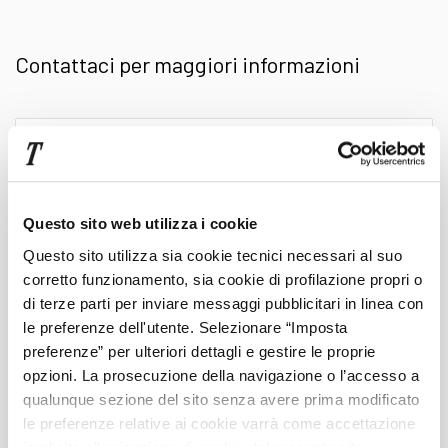
le proposte
usato
premium
e trova l’auto
Contattaci per maggiori informazioni
perfetta per te. Nel nostro stock troverai solo
vetture certificate, con basso chilometraggio e
Scrivi
qui
garantite fino a 48 mesi. Auto descritte in ogni
il
tuo
dettaglio, con panoramiche a 360°,
foto
messaggio
Questo sito web utilizza i cookie
Questo sito utilizza sia cookie tecnici necessari al suo
dettagliate
e tour virtuali degli interni, per
corretto funzionamento, sia cookie di profilazione propri o
Cognome
di terze parti per inviare messaggi pubblicitari in linea con
assicurarti sempre il top della qualità.
le preferenze dell'utente. Selezionare “Imposta
preferenze” per ulteriori dettagli e gestire le proprie
Nome
opzioni. La prosecuzione della navigazione o l’accesso a
Presso le concessionarie Trivellato potrai
qualunque sezione del sito senza avere prima modificato
le preferenze relative ai cookie varrà come accettazione
finalizzare il tuo acquisto di
Mercedes Classe
Telefono
implicita alla ricezione di cookie dal presente sito.