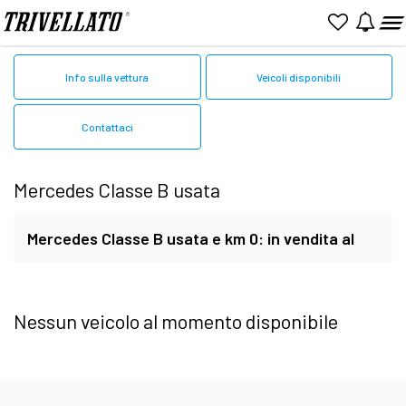
Home
Mercedes
Usato
Classe B
Info sulla vettura
Veicoli disponibili
Contattaci
Mercedes Classe B usata
Mercedes Classe B usata e km 0: in vendita al
miglior prezzo
Nessun veicolo al momento disponibile
Su
Trivellato.it
le migliori
occasioni Mercedes
Classe B usata
in vendita online
. Scopri tutte