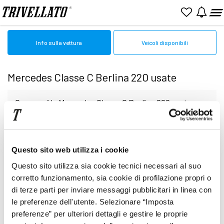
Home
Mercedes
Usato
Classe C Berlina
Classe C Berlina 220
Info sulla vettura
Veicoli disponibili
Mercedes Classe C Berlina 220 usate
Cerca qui le Mercedes Classe C Berlina 220 usate
o aziendali in vendita online. Sfoglia le pagine per
Nessun veicolo al momento disponibile
Questo sito web utilizza i cookie
valutare l'auto perfetta tra quelle presenti
Questo sito utilizza sia cookie tecnici necessari al suo
Presso le nostre Concessionarie potrai
corretto funzionamento, sia cookie di profilazione propri o
di terze parti per inviare messaggi pubblicitari in linea con
le preferenze dell'utente. Selezionare “Imposta
finalizzare la scelta finale. I veicoli vengono
preferenze” per ulteriori dettagli e gestire le proprie