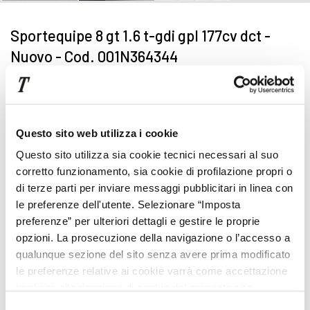
Sportequipe 8 gt 1.6 t-gdi gpl 177cv dct -
Nuovo - Cod. 001N364344
€ 0
NUOVO
Nuovo con garanzia di 5 anni o 100.000 km inclusa nel
prezzo..
Questa 8 gt 1.6 t-gdi gpl 177cv dct è prenotabile subito
con acconto di €250.
Questo sito web utilizza i cookie
garanzia di 5 anni o 100.000 km inclusa nel prezzo.
Questo sito utilizza sia cookie tecnici necessari al suo
IPT esclusa | IVA inclusa (IVA esposta)
corretto funzionamento, sia cookie di profilazione propri o
di terze parti per inviare messaggi pubblicitari in linea con
Focus tecnico
le preferenze dell'utente. Selezionare “Imposta
preferenze” per ulteriori dettagli e gestire le proprie
Automatico
opzioni. La prosecuzione della navigazione o l’accesso a
qualunque sezione del sito senza avere prima modificato
Gpl
le preferenze relative ai cookie varrà come accettazione
Cod. 001N364344
implicita alla ricezione di cookie dal presente sito.
Pronta consegna