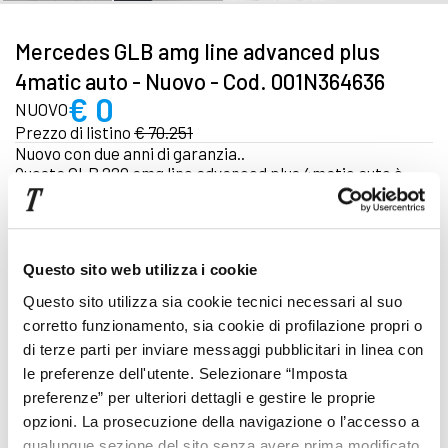
Mercedes GLB amg line advanced plus
4matic auto - Nuovo - Cod. 001N364636
€ 0
NUOVO
Prezzo di listino
€ 70.251
Nuovo con due anni di garanzia..
Questa GLB 220 amg line advanced plus 4matic auto è
prenotabile subito con acconto di €250.
due anni di garanzia.
IPT esclusa | IVA inclusa (IVA esposta)
Questo sito web utilizza i cookie
Focus tecnico
Questo sito utilizza sia cookie tecnici necessari al suo
corretto funzionamento, sia cookie di profilazione propri o
Automatico
di terze parti per inviare messaggi pubblicitari in linea con
le preferenze dell'utente. Selezionare “Imposta
Ibrido
preferenze” per ulteriori dettagli e gestire le proprie
Cod. 001N364636
opzioni. La prosecuzione della navigazione o l’accesso a
Pronta consegna
qualunque sezione del sito senza avere prima modificato