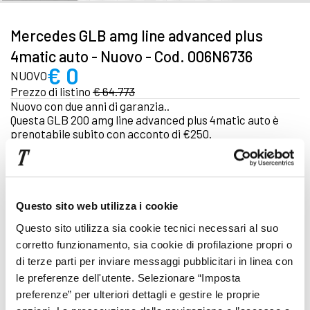
Mercedes GLB amg line advanced plus
4matic auto - Nuovo - Cod. 006N6736
€ 0
NUOVO
Prezzo di listino
€ 64.773
Nuovo con due anni di garanzia..
Questa GLB 200 amg line advanced plus 4matic auto è
prenotabile subito con acconto di €250.
due anni di garanzia.
IPT esclusa | IVA inclusa (IVA esposta)
Focus tecnico
Questo sito web utilizza i cookie
Questo sito utilizza sia cookie tecnici necessari al suo
Automatico
corretto funzionamento, sia cookie di profilazione propri o
Ibrido
di terze parti per inviare messaggi pubblicitari in linea con
le preferenze dell'utente. Selezionare “Imposta
Cod. 006N6736
preferenze” per ulteriori dettagli e gestire le proprie
Pronta consegna