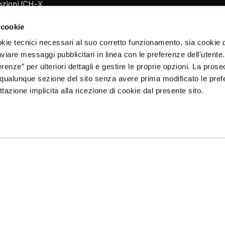
zioni ICH-X
zioni Sportequipe
 cookie
zioni Xpeng
okie tecnici necessari al suo corretto funzionamento, sia cookie d
inviare messaggi pubblicitari in linea con le preferenze dell'utente.
enze” per ulteriori dettagli e gestire le proprie opzioni. La prose
qualunque sezione del sito senza avere prima modificato le pref
azione implicita alla ricezione di cookie dal presente sito.
ale _ All rights reserved _
Cookie policy
_
Privacy policy
e Fiscale / Registro Imprese di Vicenza n. 01656520242 _
Made in Web Indust