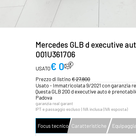
Mercedes GLB d executive aut
001U361706
€ 0
USATO
Prezzo di listino
€ 27.800
Usato - Immatricolata 9/2021 con garanzia real
Questa GLB 200 d executive auto è prenotabile
Padova
garanzia real garant
IPT e passaggio escluso | IVA inclusa (IVA esposta)
Focus tecnico
Caratteristiche
Equipaggia