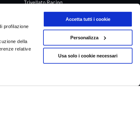
Trivellato Racing
Aste automobili Online
Accetta tutti i cookie
i profilazione
Personalizza
cuzione della
erenze relative
Usa solo i cookie necessari
1
Chatta con noi
-
ry ®