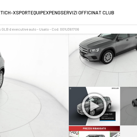
RT
ICH-X
SPORTEQUIPE
XPENG
SERVIZI OFFICINA
T CLUB
GLB d executive auto - Usato - Cod. 001U361706