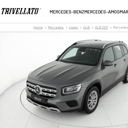
MERCEDES-BENZ
MERCEDES-AMG
SMA
Home
Mercedes
Usato
GLB
GLB 200
Mercedes 