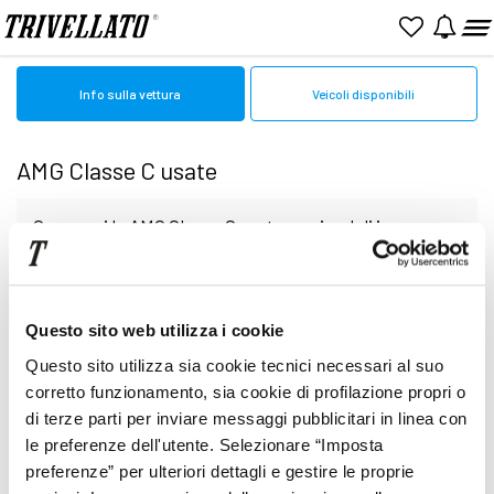
Home
Amg
Usato
Classe C
Info sulla vettura
Veicoli disponibili
AMG Classe C usate
Cerca qui le AMG Classe C usate o aziendali in
vendita online. Sfoglia le pagine per valutare
Nessun veicolo al momento disponibile
Questo sito web utilizza i cookie
l'auto perfetta tra quelle presenti Presso le
Questo sito utilizza sia cookie tecnici necessari al suo
nostre Concessionarie potrai finalizzare la scelta
corretto funzionamento, sia cookie di profilazione propri o
di terze parti per inviare messaggi pubblicitari in linea con
le preferenze dell'utente. Selezionare “Imposta
finale. I veicoli vengono descritti con minuziosa
preferenze” per ulteriori dettagli e gestire le proprie