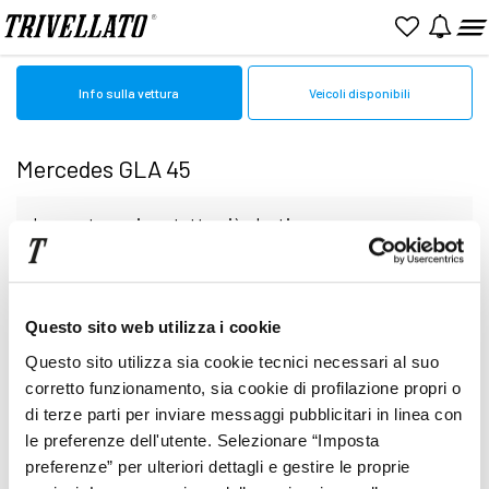
Home
Mercedes
GLA
GLA 45
Info sulla vettura
Veicoli disponibili
Mercedes GLA 45
In questa sezione tutto ciò che ti serve sapere
per comprare un nuovo modello di Mercedes GLA
Nessun veicolo al momento disponibile
Questo sito web utilizza i cookie
45
Questo sito utilizza sia cookie tecnici necessari al suo
Leggi le schede per conoscere nel dettaglio l’auto
corretto funzionamento, sia cookie di profilazione propri o
di terze parti per inviare messaggi pubblicitari in linea con
le preferenze dell'utente. Selezionare “Imposta
nuova perfetta per le tue necessità.
preferenze” per ulteriori dettagli e gestire le proprie