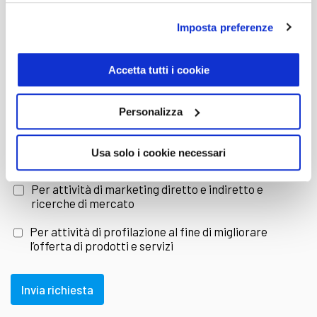
Consegniamo la tua Mercedes Classe A usata
Imposta preferenze
dove vuoi
E-mail
Accetta tutti i cookie
Scegli Trivellato e approfitta del servizio
provincia
Consegna auto
in tutta Italia, isole comprese,
Personalizza
ad un
prezzo super competitivo
. La tua
Dichiaro di aver letto e compreso l'
informativa sulla
Usa solo i cookie necessari
Privacy
Mercedes Classe A usata
verrà recapitata
Per attività di marketing diretto e indiretto e
ricerche di mercato
direttamente presso la località di destinazione
Per attività di profilazione al fine di migliorare
l’offerta di prodotti e servizi
che desideri, in modo facile, sicuro e senza
perdite di tempo.
Invia richiesta