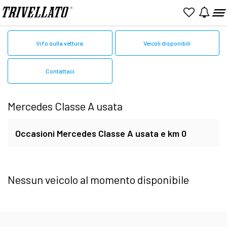
Home
Mercedes
Usato
Classe A
Info sulla vettura
Veicoli disponibili
Contattaci
Mercedes Classe A usata
Occasioni Mercedes Classe A usata e km 0
Sfoglia tutte le offerte disponibili su
Nessun veicolo al momento disponibile
Trivellato.it e trova la
Mercedes Classe A
usata
perfetta per le tue esigenze. Tutte le