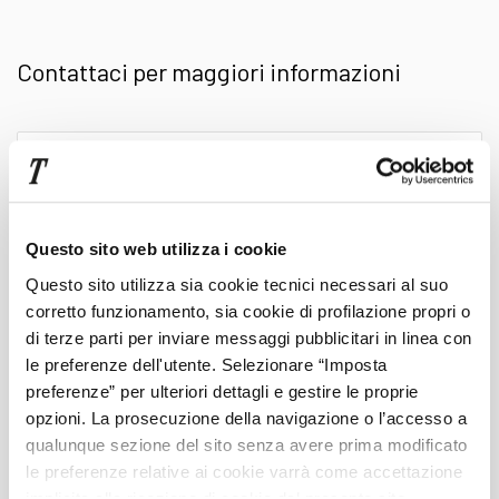
nostre vetture vengono descritte in ogni
Contattaci per maggiori informazioni
particolare, con
foto dettagliate
e
panoramiche a 360°, per darti garanzia visiva
Scrivi
qui
sia della carrozzeria che degli interni.
il
tuo
messaggio
Questo sito web utilizza i cookie
Ti aspettiamo nelle
nostre concessionarie
per
Questo sito utilizza sia cookie tecnici necessari al suo
corretto funzionamento, sia cookie di profilazione propri o
finalizzare il tuo acquisto usato, con la
Cognome
di terze parti per inviare messaggi pubblicitari in linea con
le preferenze dell'utente. Selezionare “Imposta
professionalità e qualità che solo Trivellato ti
preferenze” per ulteriori dettagli e gestire le proprie
Nome
opzioni. La prosecuzione della navigazione o l’accesso a
offre.
qualunque sezione del sito senza avere prima modificato
le preferenze relative ai cookie varrà come accettazione
Telefono
implicita alla ricezione di cookie dal presente sito.