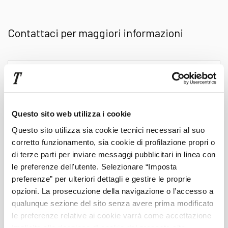
tutte controllate e garantite tramite il
Contattaci per maggiori informazioni
progrmma Mercedes Certified che prevede 150
controlli, assistenza stradale europea, piani di
Scrivi
qui
finanziamento personalizzati e moltissimi altri
il
tuo
vantaggi.
messaggio
Questo sito web utilizza i cookie
Questo sito utilizza sia cookie tecnici necessari al suo
Scopri tutti i servizi Trivellato, tra cui la
corretto funzionamento, sia cookie di profilazione propri o
Cognome
di terze parti per inviare messaggi pubblicitari in linea con
le preferenze dell'utente. Selezionare “Imposta
consegna in tutta Italia
, isole incluse, a un
preferenze” per ulteriori dettagli e gestire le proprie
Nome
opzioni. La prosecuzione della navigazione o l’accesso a
prezzo competitivo, e il supporto di un
qualunque sezione del sito senza avere prima modificato
le preferenze relative ai cookie varrà come accettazione
consulente specializzato
che ti aiuterà nella
Telefono
implicita alla ricezione di cookie dal presente sito.