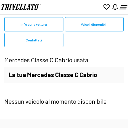
Home
Mercedes
Usato
Classe C Cabrio
Info sulla vettura
Veicoli disponibili
Contattaci
Mercedes Classe C Cabrio usata
La tua Mercedes Classe C Cabrio
usata o Km 0 al miglior prezzo
Nessun veicolo al momento disponibile
Da Trivellato trovi il più ampio catalogo di
Mercedes Classe C Cabrio usate in Veneto
,