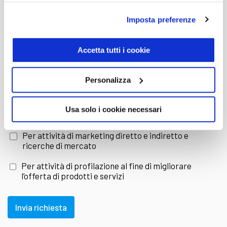
scelta della vettura e della soluzione di
Imposta preferenze
E-mail
acquisto più adatta alle tue necessità.
Accetta tutti i cookie
provincia
Esplora il nostro catalogo di Mercedes
Personalizza
Classe C Cabrio usate direttamente
Dichiaro di aver letto e compreso l'
informativa sulla
Usa solo i cookie necessari
Privacy
online
Per attività di marketing diretto e indiretto e
ricerche di mercato
Su
trivellato.it
trovi tutte le informazioni che ti
Per attività di profilazione al fine di migliorare
l’offerta di prodotti e servizi
occorrono su ogni vettura usata in vendita nel
nostro
Centro usato di Torri di Quartesolo
(VI)
Invia richiesta