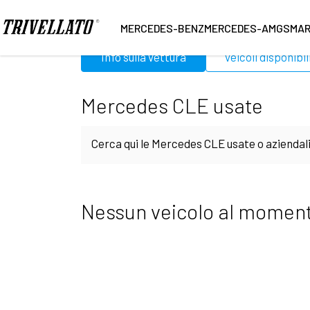
Home
Mercedes
Usato
CLE
MERCEDES-BENZ
MERCEDES-AMG
SMA
Info sulla vettura
Veicoli disponibil
Mercedes CLE usate
Cerca qui le Mercedes CLE usate o aziendali 
Concessionarie potrai finalizzare la scelta f
Nessun veicolo al moment
garanzia visiva sullo stato di mantenimento s
aggiunto di consegna presso la tua abitazi