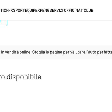
RT
ICH-X
SPORTEQUIPE
XPENG
SERVIZI OFFICINA
T CLUB
i
in vendita online. Sfoglia le pagine per valutare l'auto perfett
inale. I veicoli vengono descritti con minuziosa precisione e ci
o disponibile
ia della carrozzeria che degli interni. Un plus: in sede contrat
one