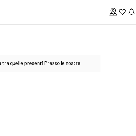
a tra quelle presenti Presso le nostre
 sono molte foto per fornirti una
tuale puoi richiedere anche il servizio