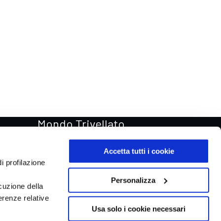
Mondo Trivellato
Rentastic Noleggio auto
Accetta tutti i cookie
Van & Truck
i profilazione
Trivellato Store
Personalizza
cuzione della
Trivellato Racing
erenze relative
Aste automobili Online
Usa solo i cookie necessari