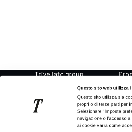
Trivellato group
Pro
Il Gruppo
Promo
Questo sito web utilizza i
La storia
Promo
Questo sito utilizza sia co
Per il Sociale
Promo
propri o di terze parti per 
Selezionare “Imposta prefer
Codice etico
Promo
navigazione o l’accesso a 
News
Promo
ai cookie varrà come accett
Consegna auto in tutta Italia
Promo