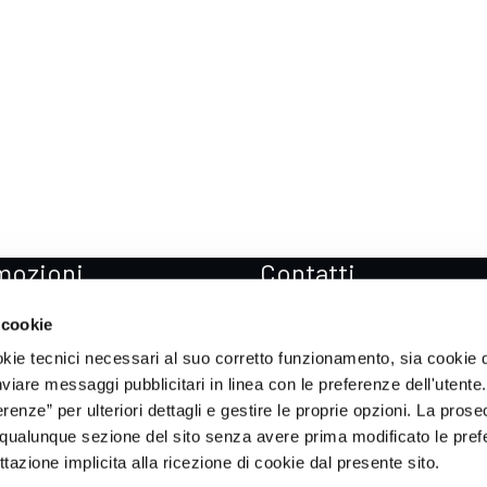
mozioni
Contatti
zioni Mercedes-Benz
Sedi
 cookie
zioni Mercedes-AMG
Prenota Test drive
okie tecnici necessari al suo corretto funzionamento, sia cookie d
zioni smart
Soccorso stradale
inviare messaggi pubblicitari in linea con le preferenze dell'utente.
enze” per ulteriori dettagli e gestire le proprie opzioni. La prose
zioni ICH-X
qualunque sezione del sito senza avere prima modificato le pref
zioni Sportequipe
azione implicita alla ricezione di cookie dal presente sito.
zioni Xpeng