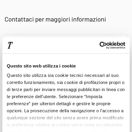
di qualità premium,
garantite fino a 4 anni
Contattaci per maggiori informazioni
grazie alla specifica certificazione Mercedes
sulle vetture usate Mercedes-Benz Certified.
Scrivi
qui
Oltre alla già citata una garanzia che arriva fino
il
tuo
a 48 mesi, le auto usate Mercedes-Benz
messaggio
Questo sito web utilizza i cookie
Questo sito utilizza sia cookie tecnici necessari al suo
Certified vengono sottoposte a ben 150
corretto funzionamento, sia cookie di profilazione propri o
Cognome
di terze parti per inviare messaggi pubblicitari in linea con
controlli e godono di vantaggi pari al nuovo in
le preferenze dell'utente. Selezionare “Imposta
preferenze” per ulteriori dettagli e gestire le proprie
termini di assistenza stradale, finanziamento,
Nome
opzioni. La prosecuzione della navigazione o l’accesso a
qualunque sezione del sito senza avere prima modificato
servizi digitali e auto sostitutiva.
le preferenze relative ai cookie varrà come accettazione
Telefono
implicita alla ricezione di cookie dal presente sito.