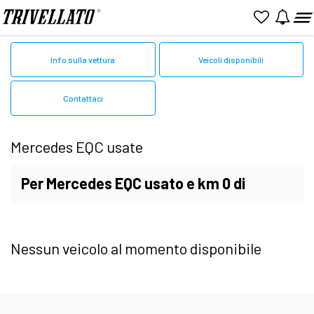
Home
Mercedes
Usato
EQC
Info sulla vettura
Veicoli disponibili
Contattaci
Mercedes EQC usate
Per Mercedes EQC usato e km 0 di
qualità a prezzi competitivi
Nessun veicolo al momento disponibile
Con Trivellato avrai accesso ad un vasto
assortimento di Mercedes EQC usate o a km 0