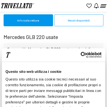
Home
Mercedes
Usato
GLB
GLB 220
Info sulla vettura
Veicoli disponibili
Mercedes GLB 220 usate
Cerca qui le Mercedes GLB 220 usate o aziendali
in vendita online. Sfoglia le pagine per valutare
Nessun veicolo al momento disponibile
Questo sito web utilizza i cookie
l'auto perfetta tra quelle presenti Presso le
Questo sito utilizza sia cookie tecnici necessari al suo
nostre Concessionarie potrai finalizzare la scelta
corretto funzionamento, sia cookie di profilazione propri o
di terze parti per inviare messaggi pubblicitari in linea con
le preferenze dell'utente. Selezionare “Imposta
finale. I veicoli vengono descritti con minuziosa
preferenze” per ulteriori dettagli e gestire le proprie