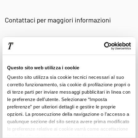
online per valutare l'auto perfetta per le tue
Contattaci per maggiori informazioni
esigenze, tra tutti i modelli e le motorizzazioni
disponibili. Tutti i veicoli a stock vengono
Scrivi
qui
descritti con precisione, grazie a foto
il
tuo
dettagliate e immagini a 360° della carrozzeria
Questo sito web utilizza i cookie
messaggio
Questo sito utilizza sia cookie tecnici necessari al suo
e degli interni.
corretto funzionamento, sia cookie di profilazione propri o
Cognome
di terze parti per inviare messaggi pubblicitari in linea con
le preferenze dell'utente. Selezionare “Imposta
Presso le concessionarie del gruppo potrai
preferenze” per ulteriori dettagli e gestire le proprie
Nome
opzioni. La prosecuzione della navigazione o l’accesso a
finalizzare la tua scelta, con tutto il supporto
qualunque sezione del sito senza avere prima modificato
le preferenze relative ai cookie varrà come accettazione
dei nostri professionisti e la
qualità premium
Telefono
implicita alla ricezione di cookie dal presente sito.