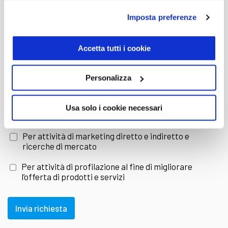
che da sempre ci contraddistinguono.
Imposta preferenze
E-mail
Accetta tutti i cookie
Con Trivellato la consegna auto è
provincia
dove vuoi
Personalizza
Scegli Trivellato e approfitta dell'innovativo
Dichiaro di aver letto e compreso l'
informativa sulla
Usa solo i cookie necessari
Privacy
servizio Consegna auto
: potrai decidere di
Per attività di marketing diretto e indiretto e
ricerche di mercato
ricevere la tua vettura diretamente presso la
Per attività di profilazione al fine di migliorare
l’offerta di prodotti e servizi
città di residenza, o un domicilio di tua scelta,
in modo facile e veloce, senza pensieri.
Invia richiesta