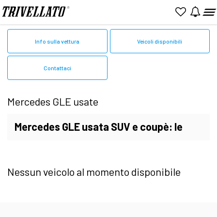
Home
Mercedes
Usato
GLE
Info sulla vettura
Veicoli disponibili
Contattaci
Mercedes GLE usate
Mercedes GLE usata SUV e coupè: le
migliori occasioni
Nessun veicolo al momento disponibile
Cerca la tua prossima
Mercedes GLE usata
in
vendita su Trivellato.it. Sfoglia i cataloghi