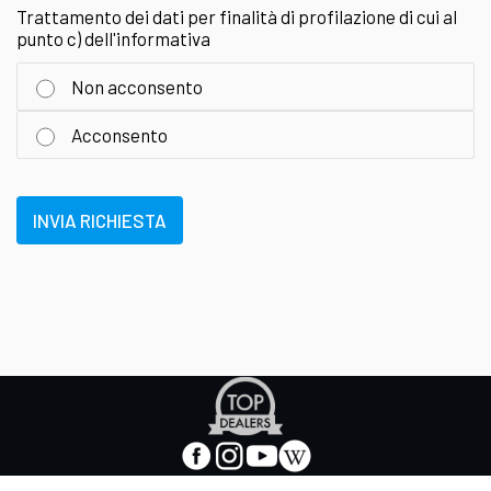
Trattamento dei dati per finalità di profilazione di cui al
punto c) dell'informativa
Non acconsento
Acconsento
INVIA RICHIESTA
Apre
in
nuova
facebook
instagram
youtube
wikipedia
scheda
-
-
-
-