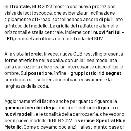
Sul
frontale
, GLB 2023 mostra una nuova protezione
visiva del sottoscocca, che evidenzia un'inclinazione
tipicamente off-road, sottolineando ancora di più il lato
grintoso del modello. La griglia del radiatore a lamelle
orizzontali e stella centrale, insieme con i
nuovi fari full-
LED
, completano il look da fuoristrada del SUV.
Alla vista
laterale
, invece, nuova GLB restyling presenta
forme atletiche nella spalla, con un la linea modellata
sulla carrozzeria che crea un interessante gioco di luci e
ombre. Sul
posteriore
, infine, i
gruppi ottici ridisegnati
con doppia striscia led, accentuano visivamente la
larghezza della coda.
Aggiornamenti di listino anche per quanto riguarda la
gamma di cerchi in lega
, che si arricchisce di
quattro
nuovi modelli
, e le tonalità della carrozzeria, che vedono
per il nuovo modello di GLB 2023 la
vernice Spectral Blue
Metallic
. Come dicevamo poc'anzi, l'allestimento base di