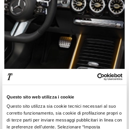
Questo sito web utilizza i cookie
Questo sito utilizza sia cookie tecnici necessari al suo
Display da 7 e 10,25 pollici uniti in un unico schermo con
corretto funzionamento, sia cookie di profilazione propri o
sistema MBUX di ultima generazione.
di terze parti per inviare messaggi pubblicitari in linea con
le preferenze dell'utente. Selezionare “Imposta