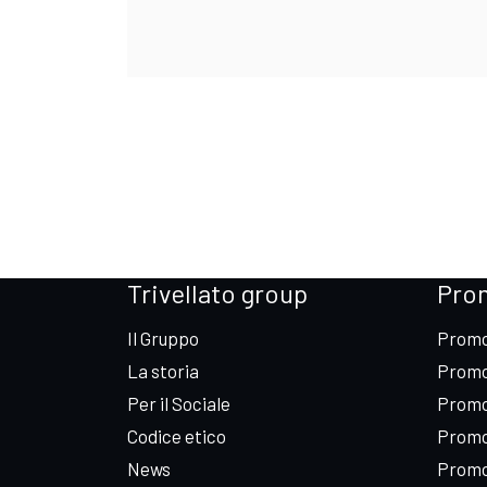
Trivellato group
Pro
Il Gruppo
Promo
La storia
Promo
Per il Sociale
Promo
Codice etico
Promo
News
Promo