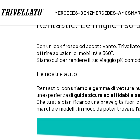
Home
News
Rentastic: Le migliori soluzioni di noleggi
MERCEDES-BENZ
MERCEDES-AMG
SMA
Rentastic: Le migliori sol
Con un look fresco ed accattivante, Trivella
offrire soluzioni di mobilità a 360°.
Siamo qui per rendere il tuo viaggio più como
Le nostre auto
Rentastic, con un'
ampia gamma di vetture n
un'esperienza di
guida sicura ed affidabile 
Che tu stia pianificando una breve gita fuori c
marche e modelli, in modo da poter trovare
l