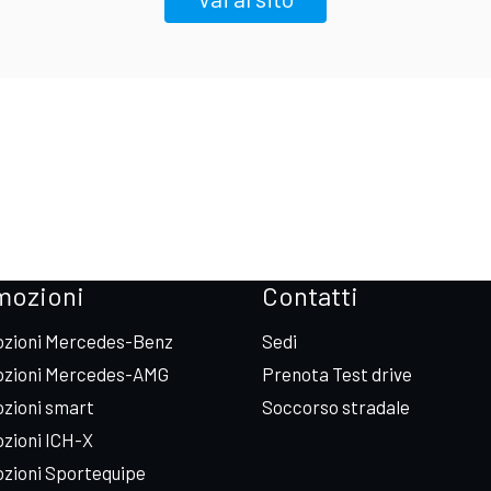
mozioni
Contatti
zioni Mercedes-Benz
Sedi
zioni Mercedes-AMG
Prenota Test drive
zioni smart
Soccorso stradale
zioni ICH-X
zioni Sportequipe