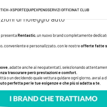
o auto
RT
ICH-X
SPORTEQUIPE
XPENG
SERVIZI OFFICINA
T CLUB
uzioni di noleggio auto
to presenta
Rentastic
, un nuovo brand completamente dedicat
do, conveniente e personalizzato, con le nostre
offerte fatte 
uove
, adatte anche ai neopatentati, selezionando attentamen
senza trascurare però prestazioni e comfort
.
ittà o un decidendo quale vettura guidare ogni giorno, avrai a d
'auto perfetta per le tue esigenze e che più si adatta a te
.