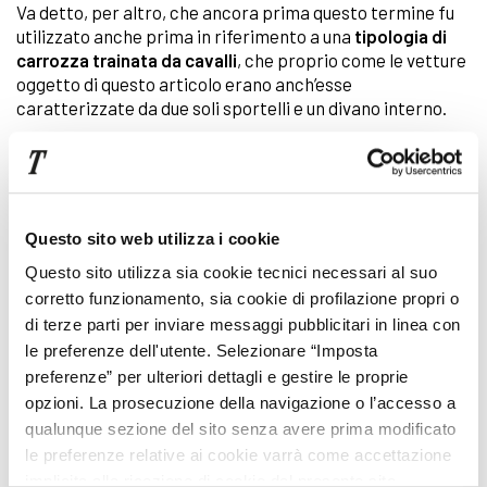
Va detto, per altro, che ancora prima questo termine fu
utilizzato anche prima in riferimento a una
tipologia di
carrozza trainata da cavalli
, che proprio come le vetture
oggetto di questo articolo erano anch’esse
caratterizzate da due soli sportelli e un divano interno.
La grande diffusione della coupé, comunque, si può
riscontrare attorno agli
anni ’50
grazie allo sviluppo di
due sotto-categorie principali: le
coupé gran turismo
e
le
coupé sportive.
Questo sito web utilizza i cookie
Questo sito utilizza sia cookie tecnici necessari al suo
Le prime si distinguono per una marcata
sportività
,
corretto funzionamento, sia cookie di profilazione propri o
senza però rinunciare al
comfort
derivante da una
di terze parti per inviare messaggi pubblicitari in linea con
seconda fila di sedili
(seppur non molto spaziosi) e da un
le preferenze dell'utente. Selezionare “Imposta
bagagliaio piuttosto capiente.
preferenze” per ulteriori dettagli e gestire le proprie
opzioni. La prosecuzione della navigazione o l’accesso a
Le seconde, invece, vantano come peculiarità principale
qualunque sezione del sito senza avere prima modificato
le
alte prestazioni
, mentre l’usabilità quotidiana viene
le preferenze relative ai cookie varrà come accettazione
considerata in misura minore.
implicita alla ricezione di cookie dal presente sito.