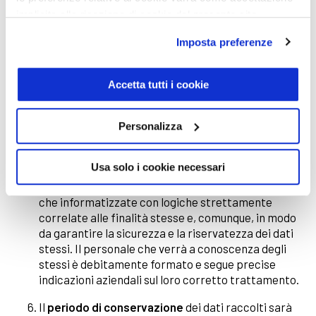
dei propri dati personali da parte dell’interessato
implicita alla ricezione di cookie dal presente sito.
ha natura facoltativa, il mancato conferimento
avrà come unica conseguenza l’impossibilità per il
Imposta preferenze
Titolare di perseguire la finalità stessa. Il
conferimento dei dati personali di natura
particolare, è facoltativo; tuttavia è necessario ed
Accetta tutti i cookie
indispensabile per permettere di adempiere le
richieste dell'interessato. Il mancato conferimento
Personalizza
di tali dati potrà, quindi, determinare l'impossibilità
per il Titolare di instaurare i rapporti contrattuali
e/o di fornire servizi o le prestazioni richieste.
Usa solo i cookie necessari
Le
modalità di trattamento
saranno sia manuali
che informatizzate con logiche strettamente
correlate alle finalità stesse e, comunque, in modo
da garantire la sicurezza e la riservatezza dei dati
stessi. Il personale che verrà a conoscenza degli
stessi è debitamente formato e segue precise
indicazioni aziendali sul loro corretto trattamento.
Il
periodo di conservazione
dei dati raccolti sarà