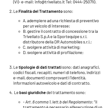
(VI)- e-mail: info@trivellato.it Tel: 0444-250710.
Le
Finalità del Trattamento
sono:
A. adempiere ad una richiesta di preventivo
per un veicolo di interesse;
B. gestire il contratto di concessione tra la
Trivellato S.p.A e la Sportequipe s.r.l.
distributore della DR Automobiles s.r.l.;
C. svolgere attività di marketing;
D. svolgere attività di profilazione;
Le
tipologie di dati trattati
sono: dati anagrafici,
codici fiscali, recapiti, numeri di telefono, indirizzi
e-mail, documenti comprovanti l'identità,
informazioni autoveicolo e dati di contratto.
Le
basi giuridiche
del trattamento sono:
-
Art .6 comma 1, lett.b del Regolamento
: “il
trattamento è necessario all’esecuzione di un