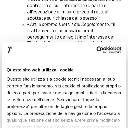
contratto di cui l'interessato è parte o
all'esecuzione di misure precontrattuali
adottate su richiesta dello stesso”;
-
Art. 6 comma 1, lett. f del Regolamento
: “il
trattamento è necessario per il
perseguimento del legittimo interesse del
Titolare” di erogare servizi e soddisfare le
richieste dell’interessato nonché di
adempiere ad obblighi contrattuali con il
costruttore di autoveicoli”;
-
Art. 6 comma 1, lett.a del Regolamento
:
Questo sito web utilizza i cookie
“consenso dell’interessato”.
Questo sito utilizza sia cookie tecnici necessari al suo
corretto funzionamento, sia cookie di profilazione propri o
Nel contesto del rapporto contrattuale in essere,
di terze parti per inviare messaggi pubblicitari in linea con
secondo l’art. 130 c. 4 D.Lgs. 196/03, rientra anche
le preferenze dell'utente. Selezionare “Imposta
l’invio senza necessità di consenso di materiale
preferenze” per ulteriori dettagli e gestire le proprie
promozionale da parte della sola Trivellato affine a
opzioni. La prosecuzione della navigazione o l’accesso a
quanto acquistato dal Cliente e l’informazione circa
qualunque sezione del sito senza avere prima modificato
le attività del Titolare. Il consenso al conferimento
le preferenze relative ai cookie varrà come accettazione