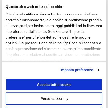
Sabato
e
Domenica
Chiuso
Questo sito web utilizza i cookie
Orari Assistenza
Questo sito utilizza sia cookie tecnici necessari al suo
corretto funzionamento, sia cookie di profilazione propri o
di terze parti per inviare messaggi pubblicitari in linea con
La nuova concessionaria Mercedes-Benz di Boara Pisani,
in provincia di Padova, si struttura con uno showroom
le preferenze dell'utente. Selezionare “Imposta
dedicato alla vendita di Mercedes-Benz nuove, smart,
preferenze” per ulteriori dettagli e gestire le proprie
auto usate, veicoli commerciali Mercedes-Benz e
opzioni. La prosecuzione della navigazione o l’accesso a
un’ampia officina per l’assistenza vetture e veicoli leggeri
qualunque sezione del sito senza avere prima modificato
Mercedes-Benz.
le preferenze relative ai cookie varrà come accettazione
implicita alla ricezione di cookie dal presente sito.
I nostri servizi
Imposta preferenze
Vendita e assistenza vetture Mercedes-Benz nuove
Vendita e assistenza vetture usate Mercedes-Benz,
Jahreswagen e auto aziendali
Accetta tutti i cookie
Vendita e assistenza smart
Vendita e assistenza Mercedes-Benz veicoli
commerciali nuovi e usati
Personalizza