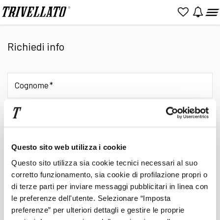
Home
Officina smart Sommacampagna
Officina smart Sommacampagna
Via Cesarina, 23
Richiedi info
37066 Sommacampagna
La sede chiude tra 1 ora e 47 minuti
Cognome
Orari Officina
Lunedì - Venerdì
07.00 - 19.30 / ORARIO CONTINUATO
Sabato
Chiuso
Nome
Domenica
Chiuso
Questo sito web utilizza i cookie
E-Mail
L'officina smart di Sommacampagna (VR)
mette a
Questo sito utilizza sia cookie tecnici necessari al suo
disposizione del cliente
tecnici e meccanici certificati
corretto funzionamento, sia cookie di profilazione propri o
smart
,
per offrire il miglior servizio garantito.
di terze parti per inviare messaggi pubblicitari in linea con
I
consulenti tecnici Trivellato
sono sempre a tua
Telefono
le preferenze dell'utente. Selezionare “Imposta
disposizione per qualsiasi necessità. Con il servizio
preferenze” per ulteriori dettagli e gestire le proprie
officina smart di Padova, inoltre, potrai riceve supporto