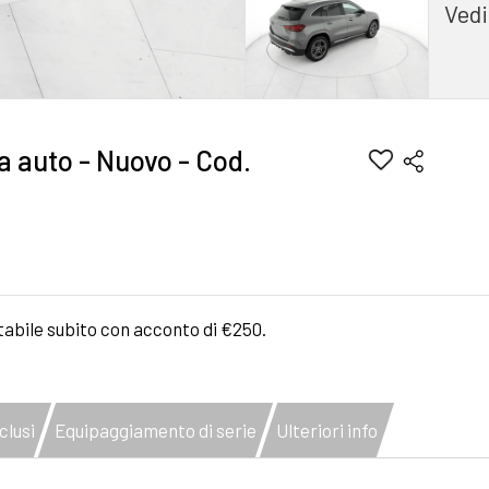
Vedi
a auto - Nuovo - Cod.
tabile subito con acconto di €250.
clusi
Equipaggiamento di serie
Ulteriori info