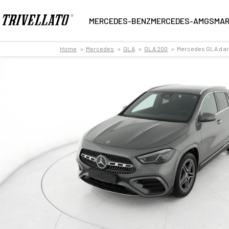
MERCEDES-BENZ
MERCEDES-AMG
SMA
Home
Mercedes
GLA
GLA 200
Mercedes GLA d amg