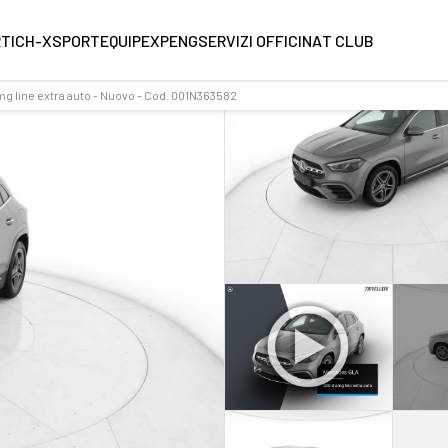
RT
ICH-X
SPORTEQUIPE
XPENG
SERVIZI OFFICINA
T CLUB
 line extra auto - Nuovo - Cod. 001N363582