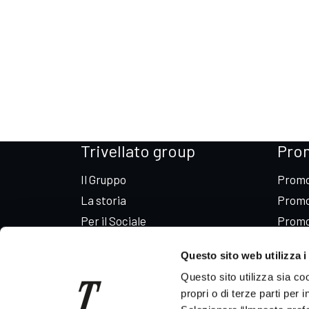
Trivellato group
Pro
Il Gruppo
Promo
La storia
Promo
Per il Sociale
Promo
Codice etico
Promo
Questo sito web utilizza i
News
Promo
Questo sito utilizza sia co
Consegna auto in tutta Italia
Promo
propri o di terze parti per 
Leasing e Finanziamenti