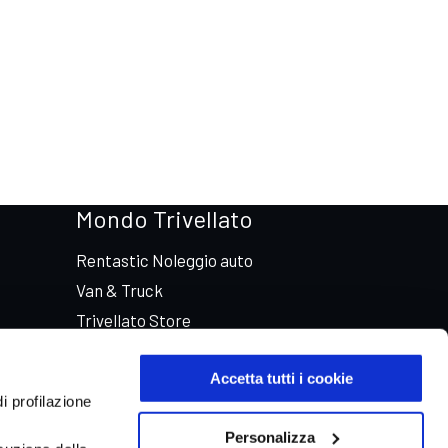
Mondo Trivellato
Rentastic Noleggio auto
Van & Truck
Trivellato Store
Trivellato Racing
Accetta tutti i cookie
Aste automobili Online
i profilazione
Personalizza