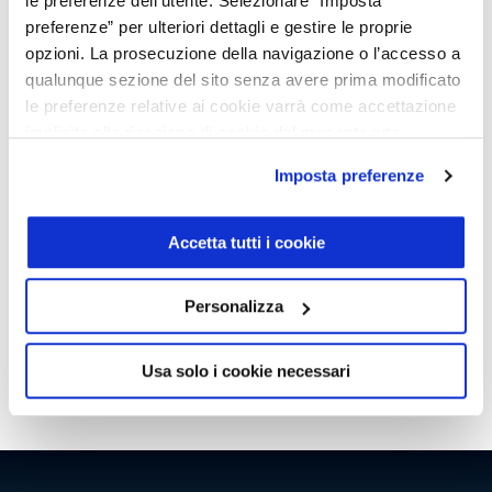
le preferenze dell'utente. Selezionare “Imposta
preferenze” per ulteriori dettagli e gestire le proprie
opzioni. La prosecuzione della navigazione o l’accesso a
Caratteristiche
qualunque sezione del sito senza avere prima modificato
le preferenze relative ai cookie varrà come accettazione
implicita alla ricezione di cookie dal presente sito.
Carrozzeria:
Suv
Optional inclusi
Porte:
5
Posti:
5
Imposta preferenze
Colore esterno:
Nero notte
Active brake assist
Equipaggiamento di serie
Interni:
Nero
Active lane keeping assist
Peso (a vuoto):
1660 kg
Active parking assist
Accetta tutti i cookie
Trazione:
Anteriore
Aggiornamento cartografia online
Active brake assist
Ulteriori info
Potenza:
150 CV - 110 KWatt
Android auto
Active lane keeping assist
Telaio:
001N364423
Apple carplay
Active parking assist
Personalizza
CONSUMI ED EMISSIONI WLTP **
Autoradio digitale
Aggiornamento cartografia online
Scarica scheda PDF
Omologazione:
Euro 6e-bis
Chiamata di emergenza mercedes-benz
Android auto
CO2 combinato **:
140 g/km
Cielo in tessuto nero
Apple carplay
Usa solo i cookie necessari
Cons. ciclo prova combinato:
5.3 l/100 km
Climatizzatore automatico monozona
Autoradio digitale
Controllo della pressione pneumatici
** Ciclo di prova combinato valido ai fini dell’eventuale
Cerchi in lega leggera amg da 48 3 cm (19")
Funzioni ampliate mbux
tassazione
Chiamata di emergenza mercedes-benz
Hands-free access
Cielo in tessuto nero
Impianto frenante ad alte prestazioni
Climatizzatore automatico monozona
Keyless-go
Controllo della pressione pneumatici