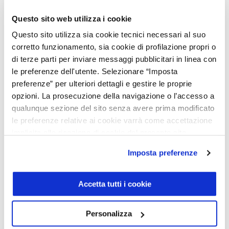
Automatico
Questo sito web utilizza i cookie
Diesel
Questo sito utilizza sia cookie tecnici necessari al suo
Cod. 001U362009
corretto funzionamento, sia cookie di profilazione propri o
di terze parti per inviare messaggi pubblicitari in linea con
Pronta consegna
le preferenze dell'utente. Selezionare “Imposta
preferenze” per ulteriori dettagli e gestire le proprie
opzioni. La prosecuzione della navigazione o l’accesso a
Caratteristiche
qualunque sezione del sito senza avere prima modificato
le preferenze relative ai cookie varrà come accettazione
Carrozzeria:
Suv
Optional inclusi
implicita alla ricezione di cookie dal presente sito.
Porte:
5
Posti:
5
Imposta preferenze
Colore esterno:
Nero
Pacchetto comfort per i sedili
Equipaggiamento di serie
Interni:
B
Pelle beige como /nero
Peso (a vuoto):
1845 kg
Sistema multimediale mbux
Trazione:
Integrale
Soglie d'ingresso illuminate
Pacchetto comfort per i sedili
Accetta tutti i cookie
Ulteriori info
Potenza:
194 CV - 143 KWatt
Pelle beige como /nero
Telaio:
001U362009
Sistema multimediale mbux
Soglie d'ingresso illuminate
Personalizza
Scarica scheda PDF
2 porte usb nel vano posteriore
CONSUMI ED EMISSIONI NEDC *