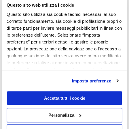
36.535 km
Questo sito web utilizza i cookie
Automatico
Questo sito utilizza sia cookie tecnici necessari al suo
Benzina
corretto funzionamento, sia cookie di profilazione propri o
di terze parti per inviare messaggi pubblicitari in linea con
Cod. 001U362263
le preferenze dell'utente. Selezionare “Imposta
Pronta consegna
preferenze” per ulteriori dettagli e gestire le proprie
opzioni. La prosecuzione della navigazione o l’accesso a
qualunque sezione del sito senza avere prima modificato
Caratteristiche
le preferenze relative ai cookie varrà come accettazione
implicita alla ricezione di cookie dal presente sito.
Carrozzeria:
Station wagon
Optional inclusi
Imposta preferenze
Porte:
5
Posti:
5
Colore esterno:
Nero
Pelle grigio titano pearl/nero con sedili sportivi
Equipaggiamento di serie
Interni:
Alcantara nero
Accetta tutti i cookie
Peso (a vuoto):
1620 kg
Trazione:
Integrale
Pelle grigio titano pearl/nero con sedili sportivi
Ulteriori info
Potenza:
306 CV - 225 KWatt
Alette parasole con deflettore estendibile
Personalizza
Telaio:
001U362263
Amg line
Autoradio digitale
Scarica scheda PDF