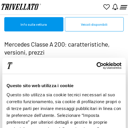
Home
Mercedes
Classe A
Classe A 200
Info sulla vettura
Veicoli disponibili
Mercedes Classe A 200: caratteristiche,
versioni, prezzi
Scopri tutto su nuova
Mercedes Classe A
200
Questo sito web utilizza i cookie
Nessun veicolo al momento disponibile
Questo sito utilizza sia cookie tecnici necessari al suo
Leggi le schede per conoscere nel dettaglio
corretto funzionamento, sia cookie di profilazione propri o
di terze parti per inviare messaggi pubblicitari in linea con
tutte le caratteristiche delle vetture disponibili
le preferenze dell'utente. Selezionare “Imposta
preferenze” per ulteriori dettagli e gestire le proprie
in pronta consegna: motorizzazioni,