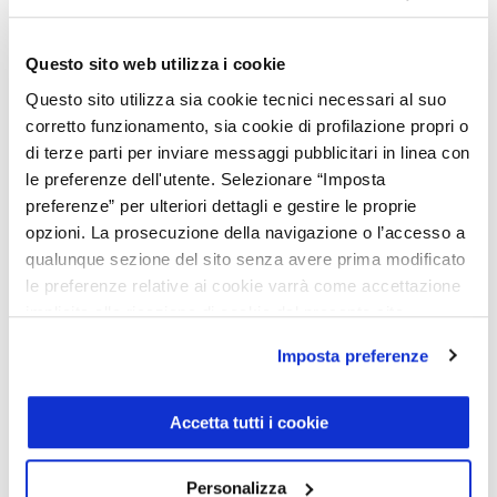
Automatico
Diesel
Questo sito web utilizza i cookie
Cod. 001U362654
Questo sito utilizza sia cookie tecnici necessari al suo
corretto funzionamento, sia cookie di profilazione propri o
Pronta consegna
di terze parti per inviare messaggi pubblicitari in linea con
le preferenze dell'utente. Selezionare “Imposta
preferenze” per ulteriori dettagli e gestire le proprie
Caratteristiche
opzioni. La prosecuzione della navigazione o l’accesso a
qualunque sezione del sito senza avere prima modificato
Carrozzeria:
Monovolume
Equipaggiamento di serie
le preferenze relative ai cookie varrà come accettazione
Porte:
5
implicita alla ricezione di cookie dal presente sito.
Posti:
5
Colore esterno:
Grigio metallizzato
Adaptive brake con funzione hold.
Ulteriori info
Interni:
Pelle-tessuto
Airbag frontali per guidatore e passeggero
Imposta preferenze
Peso (a vuoto):
1535 kg
Alette parasole con deflettore estendibile
Trazione:
Anteriore
Assetto comfort
Scarica scheda PDF
Potenza:
150 CV - 110 KWatt
Attention assist
Accetta tutti i cookie
Telaio:
001U362654
Autoradio digitale
Bracciolo della consolle centrale ripiegabile per guidatore e
passeggero
CONSUMI ED EMISSIONI NEDC *
Vettura in pronta consegna presso
Personalizza
Brake assist attivo