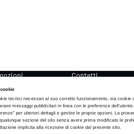
mozioni
Contatti
zioni Mercedes-Benz
Sedi
 cookie
zioni Mercedes-AMG
Prenota Test drive
okie tecnici necessari al suo corretto funzionamento, sia cookie d
zioni smart
Soccorso stradale
inviare messaggi pubblicitari in linea con le preferenze dell'utente.
enze” per ulteriori dettagli e gestire le proprie opzioni. La prose
zioni ICH-X
qualunque sezione del sito senza avere prima modificato le pref
zioni Sportequipe
azione implicita alla ricezione di cookie dal presente sito.
zioni Xpeng