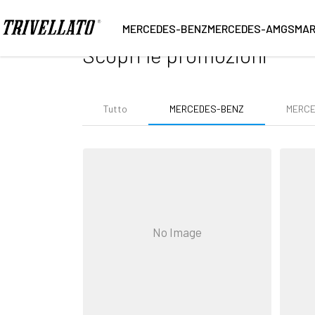
Home
Promozioni
Mercedes-Benz
MERCEDES-BENZ
MERCEDES-AMG
SMA
Scopri le promozioni
Tutto
MERCEDES-BENZ
MERC
No Image