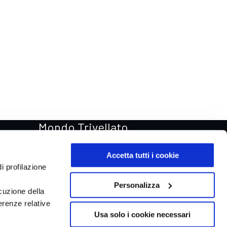
Mondo Trivellato
Rentastic Noleggio auto
Accetta tutti i cookie
Van & Truck
i profilazione
Trivellato Store
Personalizza
cuzione della
Trivellato Racing
erenze relative
Aste automobili Online
Usa solo i cookie necessari