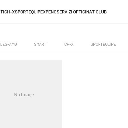
RT
ICH-X
SPORTEQUIPE
XPENG
SERVIZI OFFICINA
T CLUB
EDES-AMG
SMART
ICH-X
SPORTEQUIPE
No Image