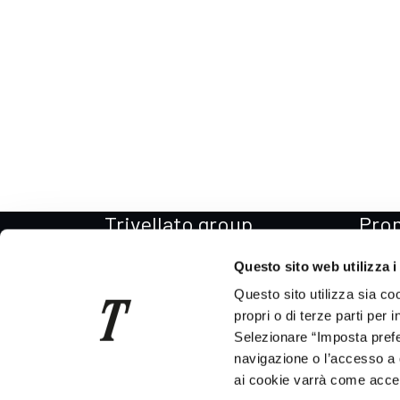
Trivellato group
Pro
Il Gruppo
Promo
Questo sito web utilizza i
La storia
Promo
Questo sito utilizza sia co
Per il Sociale
Promo
propri o di terze parti per 
Selezionare “Imposta prefer
Codice etico
Promo
navigazione o l’accesso a 
News
Promo
ai cookie varrà come accett
Consegna auto in tutta Italia
Promo