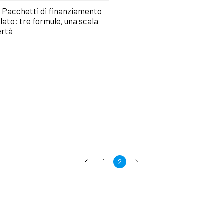
 Pacchetti di finanziamento
llato: tre formule, una scala
ertà
1
2