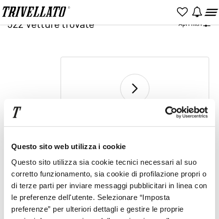
Home
Ricerca
522
Vetture trovate
Apri filtri
NUOVO
KM 0
USATO
2
Vai a pagina
di 17
Prezzo
Rata
Questo sito web utilizza i cookie
Item
Questo sito utilizza sia cookie tecnici necessari al suo
2
corretto funzionamento, sia cookie di profilazione propri o
of
1
2
...
17
di terze parti per inviare messaggi pubblicitari in linea con
2
le preferenze dell'utente. Selezionare “Imposta
preferenze” per ulteriori dettagli e gestire le proprie