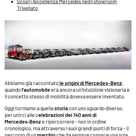
Scopri l’eccellenza Mercedes negli showroom
Trivellato
Abbiamo già raccontato
le origini di Mercedes-Benz
,
quando
l’automobile
era ancora un’intuizione visionaria e
il concetto stesso di mobilità doveva essere inventato.
Oggi torniamo a quella
storia
con uno sguardo diverso,
per unirci alle c
elebrazioni dei 140 anni di
Mercedes‑Benz
e ripercorrere - non in ordine
cronologico, ma attraverso i suoi grandi punti di forza - il
percorso di un
marchio
che da sempre conosce una sola