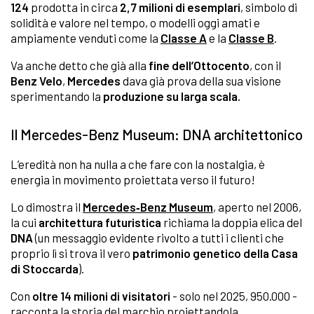
124
prodotta in circa
2,7 milioni di esemplari
, simbolo di
solidità e valore nel tempo, o modelli oggi amati e
ampiamente venduti come la
Classe A
e la
Classe B
.
Va anche detto che già alla
fine dell’Ottocento
, con il
Benz Velo
,
Mercedes
dava già prova della sua visione
sperimentando la
produzione su larga scala.
Il Mercedes-Benz Museum: DNA architettonico
L’eredità non ha nulla a che fare con la nostalgia, è
energia in movimento proiettata verso il futuro!
Lo dimostra il
Mercedes‑Benz Museum
, aperto nel 2006,
la cui
architettura futuristica
richiama la doppia elica del
DNA
(un messaggio evidente rivolto a tutti i clienti che
proprio lì si trova il vero
patrimonio genetico della Casa
di Stoccarda
).
Con
oltre 14 milioni di visitatori
- solo nel 2025, 950.000 -
racconta la storia del marchio proiettandola