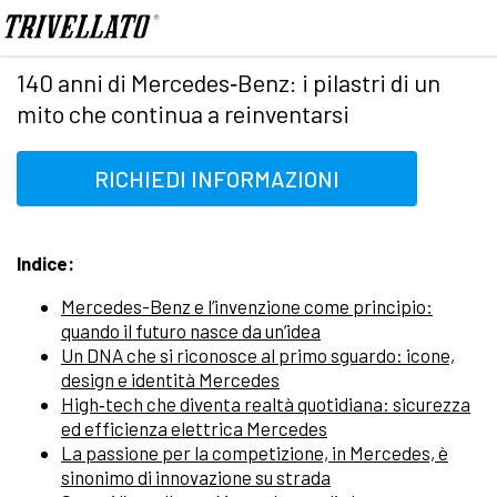
Home
News
140 anni di Mercedes‑Benz: i pilastri di un mito che continua a reinventarsi
140 anni di Mercedes‑Benz: i pilastri di un
mito che continua a reinventarsi
RICHIEDI INFORMAZIONI
Indice:
Mercedes-Benz e l’invenzione come principio:
quando il futuro nasce da un’idea
Un DNA che si riconosce al primo sguardo: icone,
design e identità Mercedes
High‑tech che diventa realtà quotidiana: sicurezza
ed efficienza elettrica Mercedes
La passione per la competizione, in Mercedes, è
sinonimo di innovazione su strada