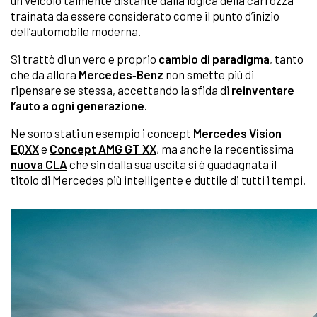
un veicolo talmente distante dalla logica della carrozza
trainata da essere considerato come il punto d’inizio
dell’automobile moderna.
Si trattò di un vero e proprio
cambio di paradigma
, tanto
che da allora
Mercedes‑Benz
non smette più di
ripensare se stessa, accettando la sfida di
reinventare
l’auto a ogni generazione.
Ne sono stati un esempio i concept
Mercedes Vision
EQXX
e
Concept AMG GT XX
, ma anche la recentissima
nuova CLA
che sin dalla sua uscita si è guadagnata il
titolo di Mercedes più intelligente e duttile di tutti i tempi.