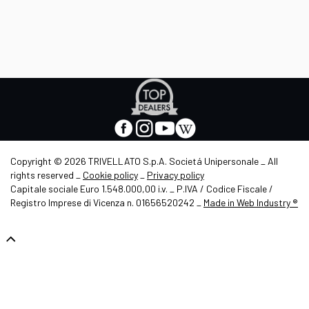
Apre
in
nuova
facebook
instagram
youtube
wikipedia
scheda
-
-
-
-
Apre
Apre
Apre
Apre
Copyright © 2026 TRIVELLATO S.p.A. Societá Unipersonale _ All
in
in
in
in
rights reserved _
Cookie policy
_
Privacy policy
nuova
nuova
nuova
nuova
Capitale sociale Euro 1.548.000,00 i.v. _ P.IVA / Codice Fiscale /
scheda
scheda
scheda
scheda
-
Registro Imprese di Vicenza n. 01656520242 _
Made in Web Industry ®
Ap
in
nu
sc