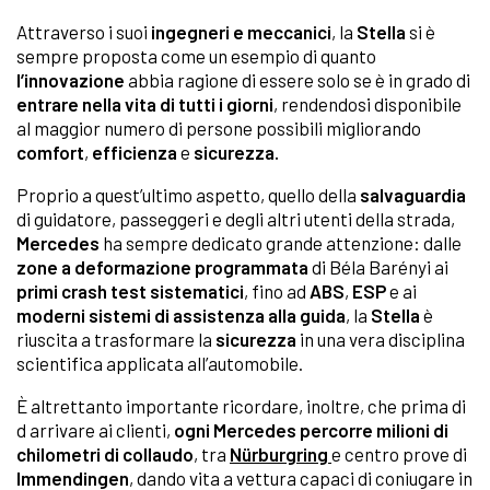
Attraverso i suoi
ingegneri e meccanici
, la
Stella
si è
sempre proposta come un esempio di quanto
l’innovazione
abbia ragione di essere solo se è in grado di
entrare nella vita di tutti i giorni
, rendendosi disponibile
al maggior numero di persone possibili migliorando
comfort
,
efficienza
e
sicurezza.
Proprio a quest’ultimo aspetto, quello della
salvaguardia
di guidatore, passeggeri e degli altri utenti della strada,
Mercedes
ha sempre dedicato grande attenzione: dalle
zone a deformazione programmata
di Béla Barényi ai
primi crash test sistematici
, fino ad
ABS
,
ESP
e ai
moderni sistemi di assistenza alla guida
, la
Stella
è
riuscita a trasformare la
sicurezza
in una vera disciplina
scientifica applicata all’automobile.
È altrettanto importante ricordare, inoltre, che prima di
d arrivare ai clienti,
ogni Mercedes percorre milioni di
chilometri di collaudo
, tra
Nürburgring
e centro prove di
Immendingen
, dando vita a vettura capaci di coniugare in