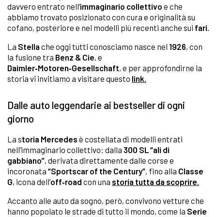
davvero entrato nell’
immaginario collettivo
e che
abbiamo trovato posizionato con cura e originalità su
cofano, posteriore e nei modelli più recenti anche sui
fari.
La
Stella
che oggi tutti conosciamo nasce nel
1926
, con
la fusione tra
Benz & Cie.
e
Daimler‑Motoren‑Gesellschaft
, e per approfondirne la
storia vi invitiamo a visitare questo
link.
Dalle auto leggendarie ai bestseller di ogni
giorno
La s
toria Mercedes
è costellata di modelli entrati
nell’immaginario collettivo: dalla
300 SL “ali di
gabbiano”
, derivata direttamente dalle corse e
incoronata
“Sportscar of the Century”
, fino alla
Classe
G
, icona dell’
off‑road
con una
storia tutta da scoprire.
Accanto alle auto da sogno, però, convivono vetture che
hanno popolato le strade di tutto il mondo, come la
Serie