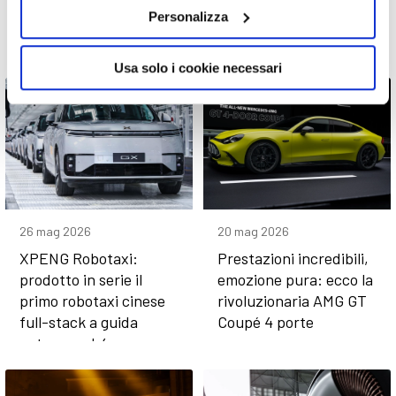
PRENDE VITA
sono ancora più evoluti
Personalizza
Usa solo i cookie necessari
26 mag 2026
20 mag 2026
XPENG Robotaxi:
Prestazioni incredibili,
prodotto in serie il
emozione pura: ecco la
primo robotaxi cinese
rivoluzionaria AMG GT
full-stack a guida
Coupé 4 porte
autonoma L4