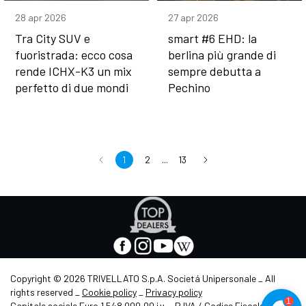
28 apr 2026
27 apr 2026
Tra City SUV e
smart #6 EHD: la
fuoristrada: ecco cosa
berlina più grande di
rende ICHX-K3 un mix
sempre debutta a
perfetto di due mondi
Pechino
1
2
...
13
Apre
in
nuova
facebook
instagram
youtube
wikipedia
scheda
-
-
-
-
Apre
Apre
Apre
Apre
Copyright © 2026 TRIVELLATO S.p.A. Societá Unipersonale _ All
in
in
in
in
rights reserved _
Cookie policy
_
Privacy policy
nuova
nuova
nuova
nuova
1
Capitale sociale Euro 1.548.000,00 i.v. _ P.IVA / Codice Fiscale /