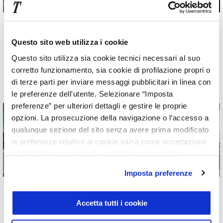
09 lug 2026
07 lug 2026
Mercedes-AMG CLA 45
Nuova Classe C 2026:
Questo sito web utilizza i cookie
4Matic+ elettrica: la
le 4 caratteristiche per
Questo sito utilizza sia cookie tecnici necessari al suo
Driving Performance
cui la nuova Mercedes
corretto funzionamento, sia cookie di profilazione propri o
cambia era
elettrica rivoluziona il
di terze parti per inviare messaggi pubblicitari in linea con
segmento
le preferenze dell'utente. Selezionare “Imposta
preferenze” per ulteriori dettagli e gestire le proprie
opzioni. La prosecuzione della navigazione o l’accesso a
qualunque sezione del sito senza avere prima modificato
le preferenze relative ai cookie varrà come accettazione
implicita alla ricezione di cookie dal presente sito.
Imposta preferenze
22 giu 2026
01 giu 2026
XMOTORS
XPeng G6 e G9
Accetta tutti i cookie
TRIVELLATO RACING
MY2026: i nuovi SUV